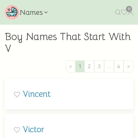
0
Names
Boy Names That Start With
V
<
1
2
3
…
4
>
Vincent
Victor